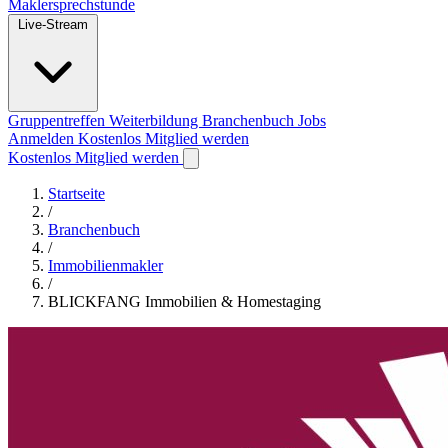
Maklersprechstunde
Live-Stream
Gruppentreffen
Weiterbildung
Branchenbuch
Jobs
Anmelden
Kostenlos Mitglied werden
Kostenlos Mitglied werden
Startseite
/
Branchenbuch
/
Immobilienmakler
/
BLICKFANG Immobilien & Homestaging