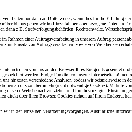
verarbeiten nur dann an Dritte weiter, wenn dies für die Erfüllung der
t. Darüber hinaus geben wir im Einzelfall personenbezogene Daten an D
 dann z.B. Strafverfolgungsbehörden, Rechtsanwälte, Wirtschaftsprüfe
, die im Rahmen einer Auftragsverarbeitung in unserem Auftrag person
 zum Einsatz von Auftragsverarbeitern sowie von Webdiensten erhalten
r Internetseiten von uns an den Browser Ihres Endgeräts gesendet und
s gespeichert werden. Einige Funktionen unserer Internetseite können 
 uns hingegen verschiedene Analysen, sodass wir beispielsweise in d
ionen an uns zu übermitteln (nicht notwendige Cookies). Mithilfe von
zung unserer Website nachvollziehen und Ihre bevorzugten Einstellungen
ionen direkt über Ihren Browser. Cookies richten auf Ihrem Endgerät 
ren wir in den einzelnen Verarbeitungsvorgängen. Ausführliche Informat