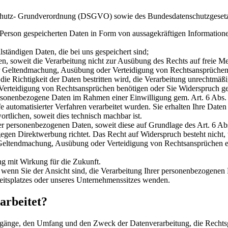
nschutz- Grundverordnung (DSGVO) sowie des Bundesdatenschutzgesetz
rson gespeicherten Daten in Form von aussagekräftigen Informationen
tändigen Daten, die bei uns gespeichert sind;
 soweit die Verarbeitung nicht zur Ausübung des Rechts auf freie Mei
ur Geltendmachung, Ausübung oder Verteidigung von Rechtsansprüchen e
 Richtigkeit der Daten bestritten wird, die Verarbeitung unrechtmäßi
 Verteidigung von Rechtsansprüchen benötigen oder Sie Widerspruch 
sonenbezogene Daten im Rahmen einer Einwilligung gem. Art. 6 Abs. 1
fe automatisierter Verfahren verarbeitet wurden. Sie erhalten Ihre Date
rtlichen, soweit dies technisch machbar ist.
personenbezogenen Daten, soweit diese auf Grundlage des Art. 6 Abs. 
 gegen Direktwerbung richtet. Das Recht auf Widerspruch besteht nich
Geltendmachung, Ausübung oder Verteidigung von Rechtsansprüchen erf
ng mit Wirkung für die Zukunft.
enn Sie der Ansicht sind, die Verarbeitung Ihrer personenbezogenen
beitsplatzes oder unseres Unternehmenssitzes wenden.
arbeitet?
gänge, den Umfang und den Zweck der Datenverarbeitung, die Rechtsgrun