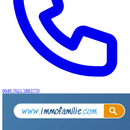
0049 7621 5883770