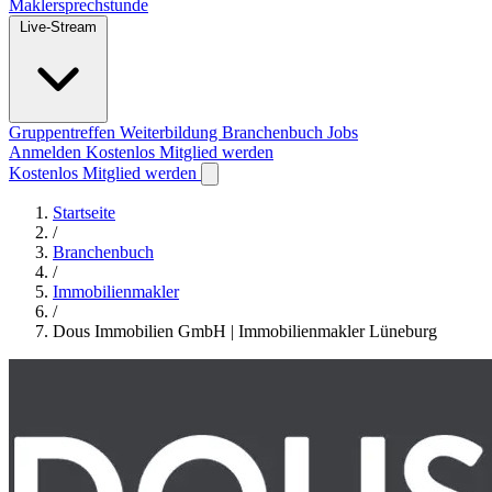
Maklersprechstunde
Live-Stream
Gruppentreffen
Weiterbildung
Branchenbuch
Jobs
Anmelden
Kostenlos Mitglied werden
Kostenlos Mitglied werden
Startseite
/
Branchenbuch
/
Immobilienmakler
/
Dous Immobilien GmbH | Immobilienmakler Lüneburg