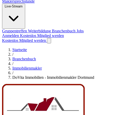
Maklersprechstunde
Live-Stream
Gruppentreffen
Weiterbildung
Branchenbuch
Jobs
Anmelden
Kostenlos Mitglied werden
Kostenlos Mitglied werden
Startseite
/
Branchenbuch
/
Immobilienmakler
/
DoVita Immobilien - Immobilienmakler Dortmund