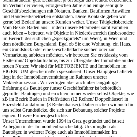
Im Verlauf der vielen, erfolgreichen Jahre sind einige sehr gute
Geschäftsbeziehungen mit Notaren, Banken, Baufirmen Anwälten
und Handwerksbetrieben entstanden. Diese Kontakte geben wir
gerne bei Bedarf an unsere Kunden weiter. Unser Tätigkeitsbereich:
Vom Bezirk Baden aus – indem unsere Mitarbeiter samt Familien
auch leben – betreuen wir Objekte in Niederösterreich (insbesondere
im Bereich des südlichen „Speckgürtels“ um Wien), in Wien und
dem nördlichen Burgenland. Egal ob Sie eine Wohnung, ein Haus,
ein Grundstück oder eine Geschäftsfläche suchen oder zur
Vermarktung anbieten möchten, wir betreuen Sie erstklassig vom
Ersttermin/ Objektaufnahme, bis zur Übergabe der Immobilie an den
neuen Nutzer. Wir sind für MIETOBJEKTE und Immobilien im
EIGENTUM gleichermaßen spezialisiert. Unser Hauptgeschäftsfeld
liegt in der Immobilienvermittlung im Rahmen unserer
Maklerkonzession. Wir verfügen aber auch über langjährige
Erfahrung als Bauträger (unser Geschäftsführer ist behördlich
geprüfter Bauträger) und errichten immer wieder selbst Objekte, wie
zB im Bezirk Baden in Pfaffstätten (12 Reihen/ Doppelhäuser) in
Enzesfeld-Lindabrunn (3 Reihenhäuser). Daher suchen wir auch für
uns selbst Grundstücke, die sich zur Bebauung solcher Projekte
eignen. Unsere Firmengeschichte:
Unser Unternehmen wurde 1994 in Graz gegründet und ist seit
Anbeginn in der Immobilienbranche tätig. Ursprünglich als
Bauträger, in weiterer Folge auch als Immobilienmakler. Im