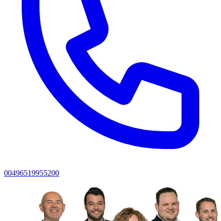
00496519955200