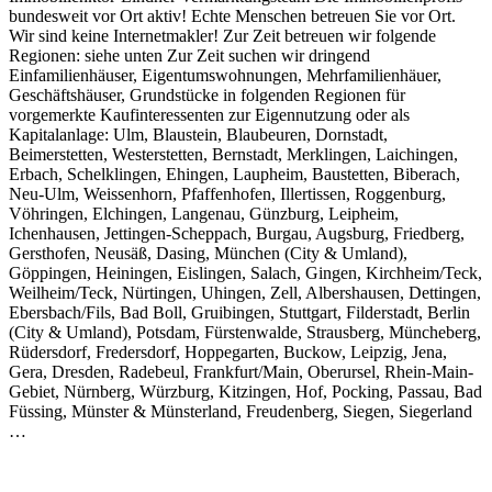
bundesweit vor Ort aktiv! Echte Menschen betreuen Sie vor Ort.
Wir sind keine Internetmakler! Zur Zeit betreuen wir folgende
Regionen: siehe unten Zur Zeit suchen wir dringend
Einfamilienhäuser, Eigentumswohnungen, Mehrfamilienhäuer,
Geschäftshäuser, Grundstücke in folgenden Regionen für
vorgemerkte Kaufinteressenten zur Eigennutzung oder als
Kapitalanlage: Ulm, Blaustein, Blaubeuren, Dornstadt,
Beimerstetten, Westerstetten, Bernstadt, Merklingen, Laichingen,
Erbach, Schelklingen, Ehingen, Laupheim, Baustetten, Biberach,
Neu-Ulm, Weissenhorn, Pfaffenhofen, Illertissen, Roggenburg,
Vöhringen, Elchingen, Langenau, Günzburg, Leipheim,
Ichenhausen, Jettingen-Scheppach, Burgau, Augsburg, Friedberg,
Gersthofen, Neusäß, Dasing, München (City & Umland),
Göppingen, Heiningen, Eislingen, Salach, Gingen, Kirchheim/Teck,
Weilheim/Teck, Nürtingen, Uhingen, Zell, Albershausen, Dettingen,
Ebersbach/Fils, Bad Boll, Gruibingen, Stuttgart, Filderstadt, Berlin
(City & Umland), Potsdam, Fürstenwalde, Strausberg, Müncheberg,
Rüdersdorf, Fredersdorf, Hoppegarten, Buckow, Leipzig, Jena,
Gera, Dresden, Radebeul, Frankfurt/Main, Oberursel, Rhein-Main-
Gebiet, Nürnberg, Würzburg, Kitzingen, Hof, Pocking, Passau, Bad
Füssing, Münster & Münsterland, Freudenberg, Siegen, Siegerland
…