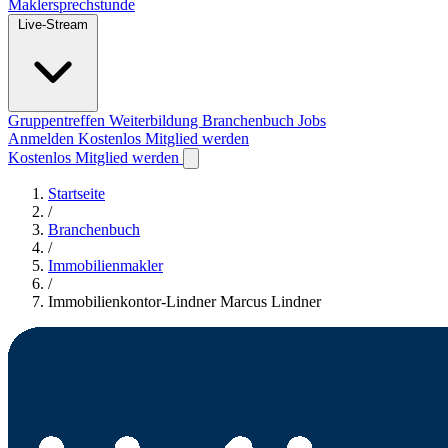
Maklersprechstunde
Live-Stream
Gruppentreffen
Weiterbildung
Branchenbuch
Jobs
Anmelden
Kostenlos Mitglied werden
Kostenlos Mitglied werden
Startseite
/
Branchenbuch
/
Immobilienmakler
/
Immobilienkontor-Lindner Marcus Lindner