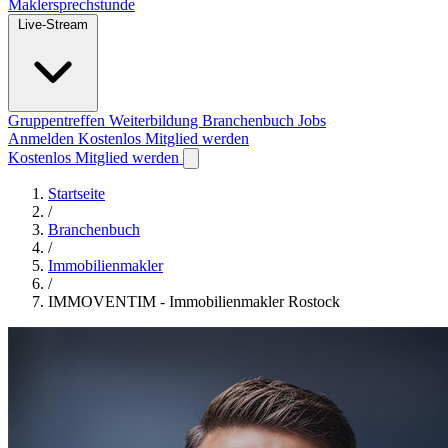
Maklersprechstunde
Live-Stream
Gruppentreffen
Weiterbildung
Branchenbuch
Jobs
Anmelden
Kostenlos Mitglied werden
Kostenlos Mitglied werden
Startseite
/
Branchenbuch
/
Immobilienmakler
/
IMMOVENTIM - Immobilienmakler Rostock