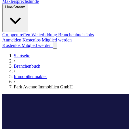
Maklersprechstunde
Live-Stream
Gruppentreffen
Weiterbildung
Branchenbuch
Jobs
Anmelden
Kostenlos Mitglied werden
Kostenlos Mitglied werden
Startseite
/
Branchenbuch
/
Immobilienmakler
/
Park Avenue Immobilien GmbH