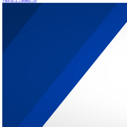
+49 671 79646770