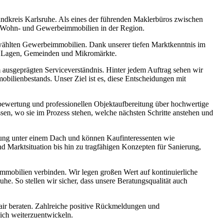
ndkreis Karlsruhe. Als eines der führenden Maklerbüros zwischen
on Wohn- und Gewerbeimmobilien in der Region.
ählten Gewerbeimmobilien. Dank unserer tiefen Marktkenntnis im
en Lagen, Gemeinden und Mikromärkte.
m ausgeprägten Serviceverständnis. Hinter jedem Auftrag sehen wir
mobilienbestands. Unser Ziel ist es, diese Entscheidungen mit
nbewertung und professionellen Objektaufbereitung über hochwertige
ssen, wo sie im Prozess stehen, welche nächsten Schritte anstehen und
tung unter einem Dach und können Kaufinteressenten wie
d Marktsituation bis hin zu tragfähigen Konzepten für Sanierung,
Immobilien verbinden. Wir legen großen Wert auf kontinuierliche
. So stellen wir sicher, dass unsere Beratungsqualität auch
 fair beraten. Zahlreiche positive Rückmeldungen und
ich weiterzuentwickeln.