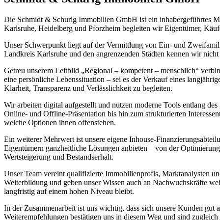
Die Schmidt & Schurig Immobilien
GmbH ist ein inhabergeführtes M
Karlsruhe, Heidelberg und Pforzheim begleiten wir Eigentümer, Käu
Unser Schwerpunkt liegt auf der Vermittlung von Ein- und Zweifam
Landkreis Karlsruhe und den angrenzenden Städten kennen wir nicht
Getreu unserem Leitbild „Regional – kompetent – menschlich“ verbind
eine persönliche Lebenssituation – sei es der Verkauf eines langjähri
Klarheit, Transparenz und Verlässlichkeit zu begleiten.
Wir arbeiten digital aufgestellt und nutzen moderne Tools entlang d
Online- und Offline-Präsentation bis hin zum strukturierten Interesse
welche Optionen ihnen offenstehen.
Ein weiterer Mehrwert ist unsere eigene Inhouse-Finanzierungsabte
Eigentümern ganzheitliche Lösungen anbieten – von der Optimierung d
Wertsteigerung und Bestandserhalt.
Unser Team vereint qualifizierte Immobilienprofis, Marktanalysten un
Weiterbildung und geben unser Wissen auch an Nachwuchskräfte weiter
langfristig auf einem hohen Niveau bleibt.
In der Zusammenarbeit ist uns wichtig, dass sich unsere Kunden gut a
Weiterempfehlungen bestätigen uns in diesem Weg und sind zugleich 