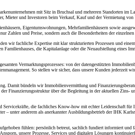
arkenunternehmen mit Sitz in Bruchsal und mehreren Standorten im La
fer, Mieter und Investoren beim Verkauf, Kauf und der Vermietung v
ilienhäusern, Eigentumswohnungen, Mehrfamilienhäusern sowie ausgew
 nur Zahlen und Preise, sondern auch die Besonderheiten der einzeln
en wir fachliche Expertise mit klar strukturierten Prozessen und eine
gen Familienhauses, die Kapitalanlage oder die Neuaufstellung eines Im
es gesamten Vermarktungsprozesses: von der datengestützten Immobilie
ntenmanagement. So stellen wir sicher, dass unsere Kunden jederzeit wi
ilung. Damit bündeln wir Immobilienvermittlung und Finanzierungsbera
er Finanzierungsstruktur über die Begleitung in der aktuellen Zins- un
d Servicekräfte, die fachliches Know-how mit echter Leidenschaft für 
 – unter anderem als anerkannter Ausbildungsbetrieb der IHK Karlsruhe
ufgehoben fühlen: persönlich betreut, sachlich fundiert informiert und
Ansporn, unsere Prozesse, Services und digitalen Lösungen kontinuierl