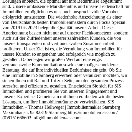
Lösungen anbieten, die optimal auf ihre Bedürfnisse abgestimmt
sind. Unsere umfassende Marktkenntnis und unsere Leidenschaft für
Immobilien ermöglichen es uns, auch anspruchsvolle Vorhaben
erfolgreich umzusetzen. Die wiederholte Auszeichnung als einer
von Deutschlands besten Immobilienmaklern durch Focus-Spezial
von 2019 bis 2023 belegt die Qualität unserer Arbeit. Diese
Anerkennung basiert nicht nur auf unserer Fachkompetenz, sondern
auch auf der Zufriedenheit unserer zahlreichen Kunden, die von
unserer transparenten und vertrauensvollen Zusammenarbeit
profitieren. Unser Ziel ist es, die Vermittlung von Immobilien für
unsere Kunden so angenehm und erfolgreich wie möglich zu
gestalten. Dabei legen wir großen Wert auf eine enge,
vertrauensvolle Kommunikation sowie eine maßgeschneiderte
Beratung, die auf Ihre individuellen Bedürfnisse eingeht. Ob Sie
eine Immobilie in Starnberg erwerben oder veräußern möchten, wir
stehen Ihnen mit Rat und Tat zur Seite, um den gesamten Prozess
stressfrei und effizient zu gestalten. Entscheiden Sie sich für SIS
Immobilien und profitieren Sie von unserem Engagement und
unserer Expertise. Gemeinsam mit Ihnen erarbeiten wir die besten
Lösungen, um Ihre Immobilienträume zu verwirklichen. SIS
Immobilien – Thomas Hellweger | Immobilienmakler Starnberg
Maximilianstr. 9a 82319 Starnberg https://immobilien-sis.com/
(0)8151666693
info@immobilien-sis.com