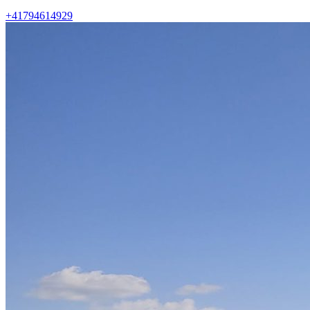
+41794614929