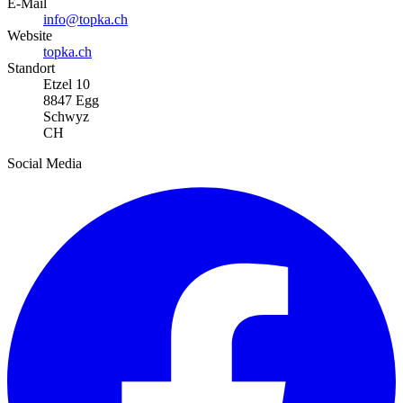
E-Mail
info@topka.ch
Website
topka.ch
Standort
Etzel 10
8847 Egg
Schwyz
CH
Social Media