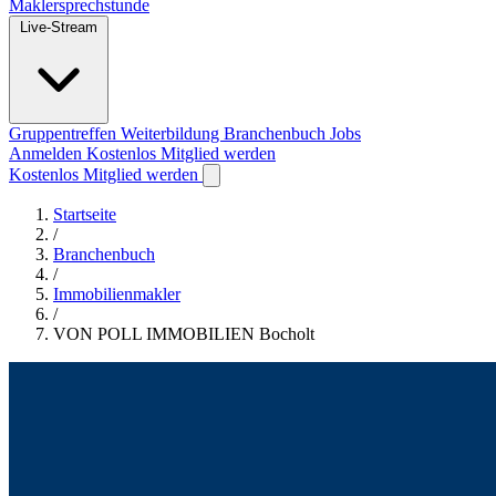
Maklersprechstunde
Live-Stream
Gruppentreffen
Weiterbildung
Branchenbuch
Jobs
Anmelden
Kostenlos Mitglied werden
Kostenlos Mitglied werden
Startseite
/
Branchenbuch
/
Immobilienmakler
/
VON POLL IMMOBILIEN Bocholt