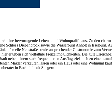
durch eine hervorragende Lebens- und Wohnqualität aus. Zu den charm
ene Schloss Diepenbrock sowie die Wasserburg Anholt in Isselburg. Auc
er Einkaufsmeile Neustraße sowie ansprechender Gastronomie zum Verwei
ier ergeben sich vielfältige Freizeitmöglichkeiten. Die gute Erreichb
adt neben einem stark frequentierten Ausflugsziel auch zu einem attra
enten Makler verkaufen lassen oder ein Haus oder eine Wohnung kaufe
nberater in Bocholt berät Sie gern!