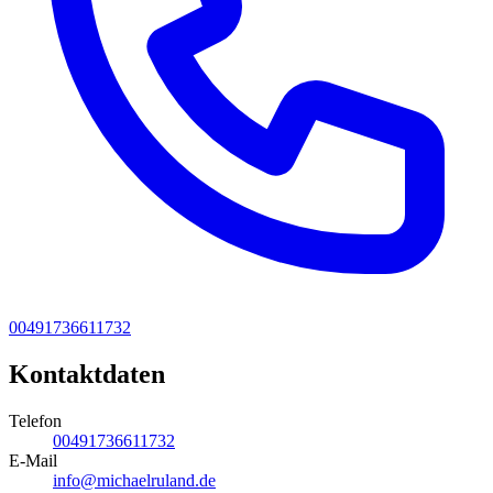
00491736611732
Kontaktdaten
Telefon
00491736611732
E-Mail
info@michaelruland.de